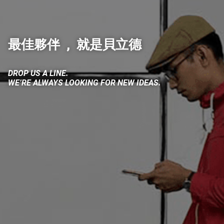
全方位服務
最佳夥伴 , 就是貝立德
貝立德觀點
媒體關鍵趨勢
DROP US A LINE.
WE’RE ALWAYS LOOKING FOR NEW IDEAS.
顧客體驗趨勢
案例分享
聯絡我們
中
EN